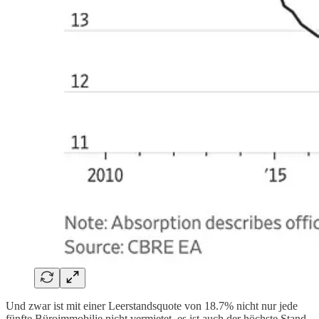
Und zwar ist mit einer Leerstandsquote von 18.7% nicht nur jede
fünfte Büroimmobilie nicht vermietet, es ist auch der höchste Stand