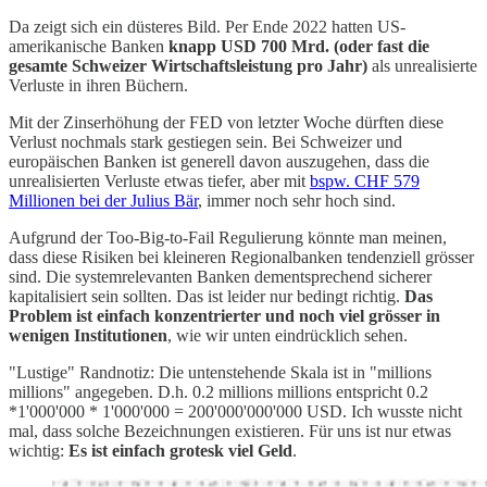
Da zeigt sich ein düsteres Bild. Per Ende 2022 hatten US-
amerikanische Banken
knapp USD 700 Mrd. (oder fast die
gesamte Schweizer Wirtschaftsleistung pro Jahr)
als unrealisierte
Verluste in ihren Büchern.
Mit der Zinserhöhung der FED von letzter Woche dürften diese
Verlust nochmals stark gestiegen sein. Bei Schweizer und
europäischen Banken ist generell davon auszugehen, dass die
unrealisierten Verluste etwas tiefer, aber mit
bspw. CHF 579
Millionen bei der Julius Bär
, immer noch sehr hoch sind.
Aufgrund der Too-Big-to-Fail Regulierung könnte man meinen,
dass diese Risiken bei kleineren Regionalbanken tendenziell grösser
sind. Die systemrelevanten Banken dementsprechend sicherer
kapitalisiert sein sollten. Das ist leider nur bedingt richtig.
Das
Problem ist einfach konzentrierter und noch viel grösser in
wenigen Institutionen
, wie wir unten eindrücklich sehen.
"Lustige" Randnotiz: Die untenstehende Skala ist in "millions
millions" angegeben. D.h. 0.2 millions millions entspricht 0.2
*1'000'000 * 1'000'000 = 200'000'000'000 USD. Ich wusste nicht
mal, dass solche Bezeichnungen existieren. Für uns ist nur etwas
wichtig:
Es ist einfach grotesk viel Geld
.