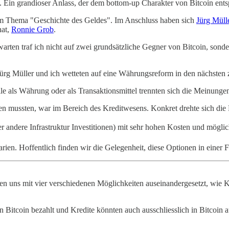
t. Ein grandioser Anlass, der dem bottom-up Charakter von Bitcoin entspr
um Thema "Geschichte des Geldes". Im Anschluss haben sich
Jürg Müll
nat,
Ronnie Grob
.
warten traf ich nicht auf zwei grundsätzliche Gegner von Bitcoin, sond
Jürg Müller und ich wetteten auf eine Währungsreform in den nächsten
olle als Währung oder als Transaktionsmittel trennten sich die Meinunge
n mussten, war im Bereich des Kreditwesens. Konkret drehte sich die
 andere Infrastruktur Investitionen) mit sehr hohen Kosten und mögli
ien. Hoffentlich finden wir die Gelegenheit, diese Optionen in einer 
 uns mit vier verschiedenen Möglichkeiten auseinandergesetzt, wie Kre
 Bitcoin bezahlt und Kredite könnten auch ausschliesslich in Bitcoin 