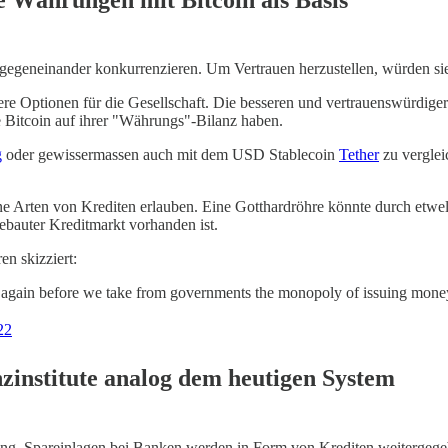
egeneinander konkurrenzieren. Um Vertrauen herzustellen, würden sie 
chtere Optionen für die Gesellschaft. Die besseren und vertrauenswürd
e Bitcoin auf ihrer "Währungs"-Bilanz haben.
g
oder gewissermassen auch mit dem USD Stablecoin
Tether
zu verglei
e Arten von Krediten erlauben. Eine Gotthardröhre könnte durch etwel
bauter Kreditmarkt vorhanden ist.
en skizziert:
y again before we take from governments the monopoly of issuing mon
22
zinstitute analog dem heutigen System
fung. Spareinlagen bei Banken werden in Form von Krediten weitergeg