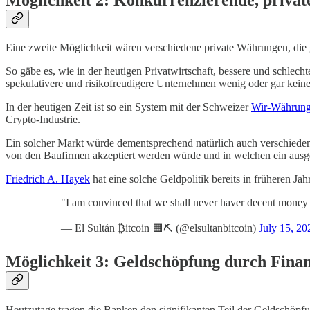
Eine zweite Möglichkeit wären verschiedene private Währungen, die g
So gäbe es, wie in der heutigen Privatwirtschaft, bessere und schle
spekulativere und risikofreudigere Unternehmen wenig oder gar kein
In der heutigen Zeit ist so ein System mit der Schweizer
Wir-Währun
Crypto-Industrie.
Ein solcher Markt würde dementsprechend natürlich auch verschieden
von den Baufirmen akzeptiert werden würde und in welchen ein ausge
Friedrich A. Hayek
hat eine solche Geldpolitik bereits in früheren Jahr
"I am convinced that we shall never haver decent mone
— El Sultán ₿itcoin 🟧⛏️ (@elsultanbitcoin)
July 15, 20
Möglichkeit 3: Geldschöpfung durch Finan
Heutzutage tragen die Banken den signifikanten Teil der Geldschöp