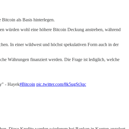
Bitcoin als Basis hinterlegen.
igeren würden wohl eine höhere Bitcoin Deckung anstreben, während
chen. In einer wildwest und höchst spekulativen Form auch in der
che Währungen finanziert werden. Die Frage ist lediglich, welche
ey" - Hayek
#Bitcoin
pic.twitter.com/8k5ugSt3qc
eben. Diese Kredite werden wiederum bei Banken in Konten angelegt