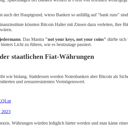
ist auch der Hauptgrund, wieso Banken so anfällig auf "bank runs" sind,
nanzinstitute könnten Bitcoin Halter mit Zinsen dazu verleiten, ihre Bi
 wären.
r jedermann
. Das Mantra
"not your keys, not your coins"
dürfte sich 
hinters Licht zu führen, wie es heutzutage passiert.
t der staatlichen Fiat-Währungen
bleibt wie bislang. Stattdessen werden Notenbanken aber Bitcoin als Sic
imitierten und zensurresistenten Vermögenswert.
AKQLnt
, 2023
ditpraxis. Währungen würden lediglich härter werden und man käme ei