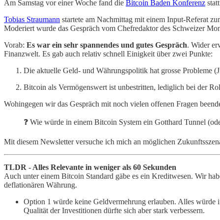
Am Samstag vor einer Woche fand die
Bitcoin Baden Konferenz
stat
Tobias Straumann
startete am Nachmittag mit einem Input-Referat z
Moderiert wurde das Gespräch vom Chefredaktor des Schweizer Mo
Vorab:
Es war ein sehr spannendes und gutes Gespräch
. Wider er
Finanzwelt. Es gab auch relativ schnell Einigkeit über zwei Punkte:
Die aktuelle Geld- und Währungspolitik hat grosse Probleme (
Bitcoin als Vermögenswert ist unbestritten, lediglich bei der R
Wohingegen wir das Gespräch mit noch vielen offenen Fragen beende
❓ Wie würde in einem Bitcoin System ein Gotthard Tunnel (oder
Mit diesem Newsletter versuche ich mich an möglichen Zukunftsszenar
TLDR - Alles Relevante in weniger als 60 Sekunden
Auch unter einem Bitcoin Standard gäbe es ein Kreditwesen. Wir haben
deflationären Währung.
Option 1 würde keine Geldvermehrung erlauben. Alles würde in
Qualität der Investitionen dürfte sich aber stark verbessern.