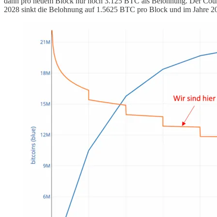
dann pro neuem Block nur noch 3.125 BTC als Belohnung. Der Cou
2028 sinkt die Belohnung auf 1.5625 BTC pro Block und im Jahre 203