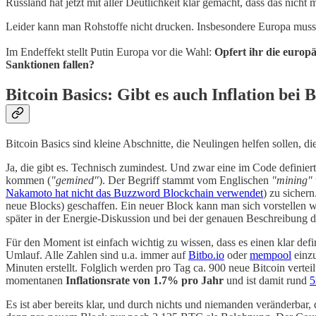
Russland hat jetzt mit aller Deutlichkeit klar gemacht, dass das nicht
Leider kann man Rohstoffe nicht drucken. Insbesondere Europa muss da
Im Endeffekt stellt Putin Europa vor die Wahl:
Opfert ihr die europä
Sanktionen fallen?
Bitcoin Basics: Gibt es auch Inflation bei B
Bitcoin Basics sind kleine Abschnitte, die Neulingen helfen sollen, 
Ja, die gibt es. Technisch zumindest. Und zwar eine im Code definie
kommen (
"gemined"
). Der Begriff stammt vom Englischen
"mining"
Nakamoto hat nicht das Buzzword Blockchain verwendet
) zu sicher
neue Blocks) geschaffen. Ein neuer Block kann man sich vorstellen wie
später in der Energie-Diskussion und bei der genauen Beschreibung 
Für den Moment ist einfach wichtig zu wissen, dass es einen klar defi
Umlauf. Alle Zahlen sind u.a. immer auf
Bitbo.io
oder
mempool
einzu
Minuten erstellt. Folglich werden pro Tag ca. 900 neue Bitcoin verteil
momentanen
Inflationsrate von 1.7% pro Jahr
und ist damit rund
5
Es ist aber bereits klar, und durch nichts und niemanden veränderbar,