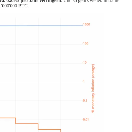
f ca. 0.85% pro Jahr verringern
. Und so geht's weiter. Im Jahre
21'000'000 BTC.