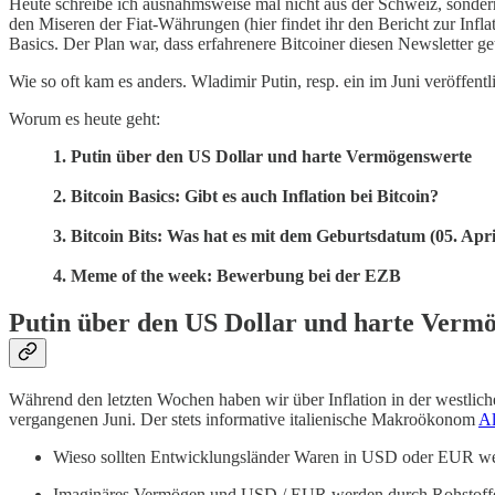
Heute schreibe ich ausnahmsweise mal nicht aus der Schweiz, sonder
den Miseren der Fiat-Währungen (hier findet ihr den Bericht zur Infla
Basics. Der Plan war, dass erfahrenere Bitcoiner diesen Newsletter 
Wie so oft kam es anders. Wladimir Putin, resp. ein im Juni veröffen
Worum es heute geht:
1. Putin über den US Dollar und harte Vermögenswerte
2. Bitcoin Basics: Gibt es auch Inflation bei Bitcoin?
3. Bitcoin Bits: Was hat es mit dem Geburtsdatum (05. Apri
4. Meme of the week: Bewerbung bei der EZB
Putin über den US Dollar und harte Verm
Während den letzten Wochen haben wir über Inflation in der westlichen
vergangenen Juni. Der stets informative italienische Makroökonom
Al
Wieso sollten Entwicklungsländer Waren in USD oder EUR wech
Imaginäres Vermögen und USD / EUR werden durch Rohstoffe