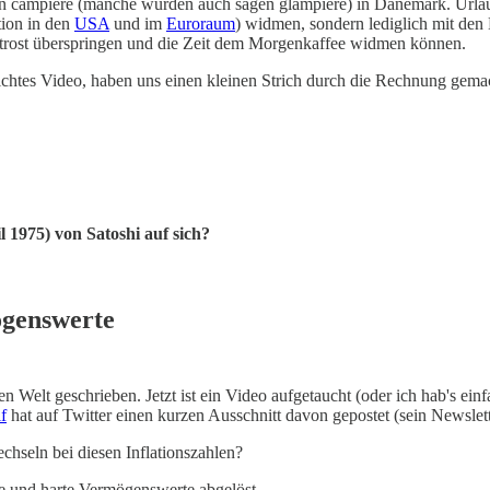
n campiere (manche würden auch sagen glampiere) in Dänemark. Urlaub 
tion in den
USA
und im
Euroraum
) widmen, sondern lediglich mit den
getrost überspringen und die Zeit dem Morgenkaffee widmen können.
tlichtes Video, haben uns einen kleinen Strich durch die Rechnung gema
l 1975) von Satoshi auf sich?
ögenswerte
 Welt geschrieben. Jetzt ist ein Video aufgetaucht (oder ich hab's ein
f
hat auf Twitter einen kurzen Ausschnitt davon gepostet (sein Newslet
seln bei diesen Inflationszahlen?
 und harte Vermögenswerte abgelöst