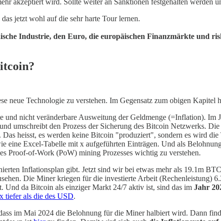
 mehr akzeptiert wird. Sollte weiter an Sanktionen festgehalten werden 
s jetzt wohl auf die sehr harte Tour lernen.
ische Industrie, den Euro, die europäischen Finanzmärkte und riskie
itcoin?
diese neue Technologie zu verstehen. Im Gegensatz zum obigen Kapitel h
rte und nicht veränderbare Ausweitung der Geldmenge (=Inflation). Im
und umschreibt den Prozess der Sicherung des Bitcoin Netzwerks. Die 
n. Das heisst, es werden keine Bitcoin "produziert", sondern es wird die
 eine Excel-Tabelle mit x aufgeführten Einträgen. Und als Belohnung kr
des Proof-of-Work (PoW) mining Prozesses wichtig zu verstehen.
nierten Inflationsplan gibt. Jetzt sind wir bei etwas mehr als 19.1m BT
sehen. Die Miner kriegen für die investierte Arbeit (Rechenleistung)
t. Und da Bitcoin als einziger Markt 24/7 aktiv ist, sind das im
Jahr 202
x tiefer als die des USD
.
 dass im Mai 2024 die Belohnung für die Miner halbiert wird. Dann findet