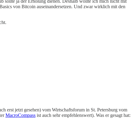
sollte ja der Erholung dienen. Deshalb wollte ich mich nicht mit
 Basics von Bitcoin auseinandersetzen. Und zwar wirklich mit den
cht.
fach erst jetzt gesehen) vom Wirtschaftsforum in St. Petersburg vom
ter
MacroCompass
ist auch sehr empfehlenswert). Was er gesagt hat: