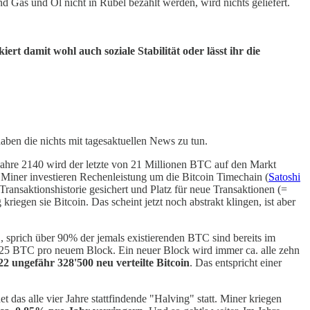
und Gas und Öl nicht in Rubel bezahlt werden, wird nichts geliefert.
rt damit wohl auch soziale Stabilität oder lässt ihr die
aben die nichts mit tagesaktuellen News zu tun.
 Jahre 2140 wird der letzte von 21 Millionen BTC auf den Markt
Miner investieren Rechenleistung um die Bitcoin Timechain (
Satoshi
 Transaktionshistorie gesichert und Platz für neue Transaktionen (=
iegen sie Bitcoin. Das scheint jetzt noch abstrakt klingen, ist aber
C, sprich über 90% der jemals existierenden BTC sind bereits im
 6.25 BTC pro neuem Block. Ein neuer Block wird immer ca. alle zehn
2 ungefähr 328'500 neu verteilte Bitcoin
. Das entspricht einer
 das alle vier Jahre stattfindende "Halving" statt. Miner kriegen