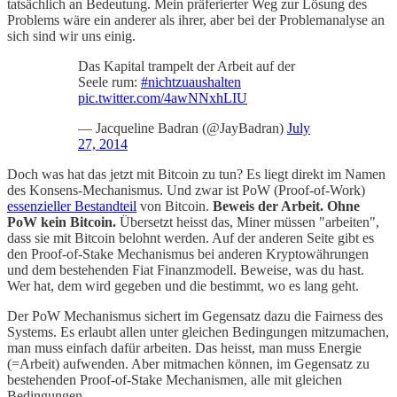
tatsächlich an Bedeutung. Mein präferierter Weg zur Lösung des
Problems wäre ein anderer als ihrer, aber bei der Problemanalyse an
sich sind wir uns einig.
Das Kapital trampelt der Arbeit auf der
Seele rum:
#nichtzuaushalten
pic.twitter.com/4awNNxhLIU
— Jacqueline Badran (@JayBadran)
July
27, 2014
Doch was hat das jetzt mit Bitcoin zu tun? Es liegt direkt im Namen
des Konsens-Mechanismus. Und zwar ist PoW (Proof-of-Work)
essenzieller Bestandteil
von Bitcoin.
Beweis der Arbeit. Ohne
PoW kein Bitcoin.
Übersetzt heisst das, Miner müssen "arbeiten",
dass sie mit Bitcoin belohnt werden. Auf der anderen Seite gibt es
den Proof-of-Stake Mechanismus bei anderen Kryptowährungen
und dem bestehenden Fiat Finanzmodell. Beweise, was du hast.
Wer hat, dem wird gegeben und die bestimmt, wo es lang geht.
Der PoW Mechanismus sichert im Gegensatz dazu die Fairness des
Systems. Es erlaubt allen unter gleichen Bedingungen mitzumachen,
man muss einfach dafür arbeiten. Das heisst, man muss Energie
(=Arbeit) aufwenden. Aber mitmachen können, im Gegensatz zu
bestehenden Proof-of-Stake Mechanismen, alle mit gleichen
Bedingungen.