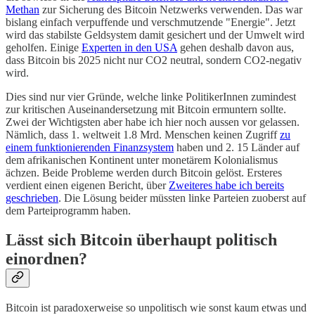
Methan
zur Sicherung des Bitcoin Netzwerks verwenden. Das war
bislang einfach verpuffende und verschmutzende "Energie". Jetzt
wird das stabilste Geldsystem damit gesichert und der Umwelt wird
geholfen. Einige
Experten in den USA
gehen deshalb davon aus,
dass Bitcoin bis 2025 nicht nur CO2 neutral, sondern CO2-negativ
wird.
Dies sind nur vier Gründe, welche linke PolitikerInnen zumindest
zur kritischen Auseinandersetzung mit Bitcoin ermuntern sollte.
Zwei der Wichtigsten aber habe ich hier noch aussen vor gelassen.
Nämlich, dass 1. weltweit 1.8 Mrd. Menschen keinen Zugriff
zu
einem funktionierenden Finanzsystem
haben und 2. 15 Länder auf
dem afrikanischen Kontinent unter monetärem Kolonialismus
ächzen. Beide Probleme werden durch Bitcoin gelöst. Ersteres
verdient einen eigenen Bericht, über
Zweiteres habe ich bereits
geschrieben
. Die Lösung beider müssten linke Parteien zuoberst auf
dem Parteiprogramm haben.
Lässt sich Bitcoin überhaupt politisch
einordnen?
Bitcoin ist paradoxerweise so unpolitisch wie sonst kaum etwas und