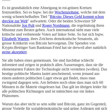
Es ist grundsätzlich eine Abneigung in rot-grünen Kreisen
festzustellen. Sei es bspw. bei der
Wochenzeitung
, welche mit dem
wenig schmeichelhaften Titel "
Bitcoin: Dieses Geld kommt schon
dreckig zur Welt
" aufwartete. Oder die beiden Schweizer SP
Nationalräte
Jon Pult
und
Roger Nordmann
, die regelmässig ihren
Missmut zum Besten geben. Auch international sieht man viele
kritische und verbietende Voten auf linker Seite. So hat sich bspw.
Elizabeth Warren
, ihres Zeichens demokratische Senatorin, als
grosse Kritikerin von Bitcoin hervorgetan. Die Spenden von
Krypto-Betrüger Sam Bankman-Fried hat sie derweil aber natürlich
gerne akzeptiert
.
Sie alle haben eines gemeinsam. Sie sind furchtbar schlecht
informiert und zeigen in praktisch allen Äusserungen, dass sie die
elementarsten Fakten der Technologie nicht verstehen (wollen). Das
heutige politische Mantra lautet anscheinend, wenn jemand aus
einem anderen politischen Lager etwas gut findet, muss man
zwingend dagegen sein. Am liebsten noch ohne dass man sich 60
Minuten in die Materie eingelesen hat. Das gilt im übrigen leider für
alle politischen Richtungen und ist mitnichten nur ein linkes
Phänomen.
Warum das aber nicht so sein sollte und Bitcoin, ganz im Gegenteil,
grosse Vorteile für sozialdemokratische und grüne Anliegen mit sich