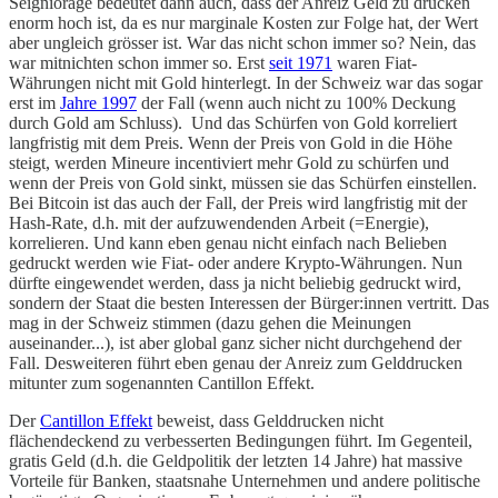
Seigniorage bedeutet dann auch, dass der Anreiz Geld zu drucken
enorm hoch ist, da es nur marginale Kosten zur Folge hat, der Wert
aber ungleich grösser ist. War das nicht schon immer so? Nein, das
war mitnichten schon immer so. Erst
seit 1971
waren Fiat-
Währungen nicht mit Gold hinterlegt. In der Schweiz war das sogar
erst im
Jahre 1997
der Fall (wenn auch nicht zu 100% Deckung
durch Gold am Schluss). Und das Schürfen von Gold korreliert
langfristig mit dem Preis. Wenn der Preis von Gold in die Höhe
steigt, werden Mineure incentiviert mehr Gold zu schürfen und
wenn der Preis von Gold sinkt, müssen sie das Schürfen einstellen.
Bei Bitcoin ist das auch der Fall, der Preis wird langfristig mit der
Hash-Rate, d.h. mit der aufzuwendenden Arbeit (=Energie),
korrelieren. Und kann eben genau nicht einfach nach Belieben
gedruckt werden wie Fiat- oder andere Krypto-Währungen. Nun
dürfte eingewendet werden, dass ja nicht beliebig gedruckt wird,
sondern der Staat die besten Interessen der Bürger:innen vertritt. Das
mag in der Schweiz stimmen (dazu gehen die Meinungen
auseinander...), ist aber global ganz sicher nicht durchgehend der
Fall. Desweiteren führt eben genau der Anreiz zum Gelddrucken
mitunter zum sogenannten Cantillon Effekt.
Der
Cantillon Effekt
beweist, dass Gelddrucken nicht
flächendeckend zu verbesserten Bedingungen führt. Im Gegenteil,
gratis Geld (d.h. die Geldpolitik der letzten 14 Jahre) hat massive
Vorteile für Banken, staatsnahe Unternehmen und andere politische