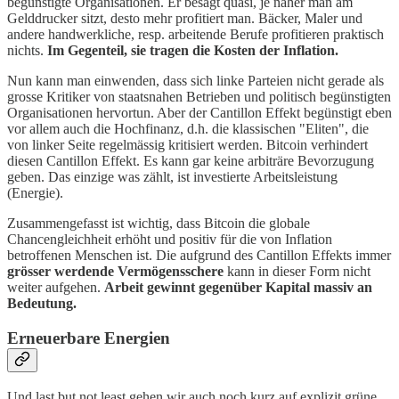
begünstigte Organisationen. Er besagt quasi, je näher man am
Gelddrucker sitzt, desto mehr profitiert man. Bäcker, Maler und
andere handwerkliche, resp. arbeitende Berufe profitieren praktisch
nichts.
Im Gegenteil, sie tragen die Kosten der Inflation.
Nun kann man einwenden, dass sich linke Parteien nicht gerade als
grosse Kritiker von staatsnahen Betrieben und politisch begünstigten
Organisationen hervortun. Aber der Cantillon Effekt begünstigt eben
vor allem auch die Hochfinanz, d.h. die klassischen "Eliten", die
von linker Seite regelmässig kritisiert werden. Bitcoin verhindert
diesen Cantillon Effekt. Es kann gar keine arbiträre Bevorzugung
geben. Das einzige was zählt, ist investierte Arbeitsleistung
(Energie).
Zusammengefasst ist wichtig, dass Bitcoin die globale
Chancengleichheit erhöht und positiv für die von Inflation
betroffenen Menschen ist. Die aufgrund des Cantillon Effekts immer
grösser werdende Vermögensschere
kann in dieser Form nicht
weiter aufgehen.
Arbeit gewinnt gegenüber Kapital massiv an
Bedeutung.
Erneuerbare Energien
Und last but not least gehen wir auch noch kurz auf explizit grüne