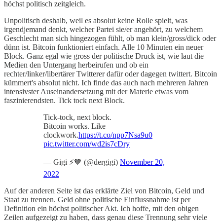
höchst politisch zeitgleich.
Unpolitisch deshalb, weil es absolut keine Rolle spielt, was
irgendjemand denkt, welcher Partei sie/er angehört, zu welchem
Geschlecht man sich hingezogen fühlt, ob man klein/gross/dick oder
dünn ist. Bitcoin funktioniert einfach. Alle 10 Minuten ein neuer
Block. Ganz egal wie gross der politische Druck ist, wie laut die
Medien den Untergang herbeirufen und ob ein
rechter/linker/libertärer Twitterer dafür oder dagegen twittert. Bitcoin
kümmert's absolut nicht. Ich finde das auch nach mehreren Jahren
intensivster Auseinandersetzung mit der Materie etwas vom
faszinierendsten. Tick tock next Block.
Tick-tock, next block.
Bitcoin works. Like
clockwork.
https://t.co/npp7Nsa9u0
pic.twitter.com/wd2is7cDry
— Gigi ⚡🧡 (@dergigi)
November 20,
2022
Auf der anderen Seite ist das erklärte Ziel von Bitcoin, Geld und
Staat zu trennen. Geld ohne politische Einflussnahme ist per
Definition ein höchst politischer Akt. Ich hoffe, mit den obigen
Zeilen aufgezeigt zu haben, dass genau diese Trennung sehr viele