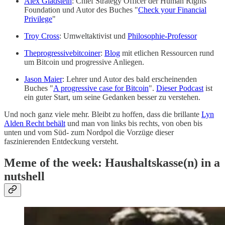
Alex Gladstein
: Chief Strategy Officer der Human Rights
Foundation und Autor des Buches "
Check your Financial
Privilege
"
Troy Cross
: Umweltaktivist und
Philosophie-Professor
Theprogressivebitcoiner
:
Blog
mit etlichen Ressourcen rund
um Bitcoin und progressive Anliegen.
Jason Maier
: Lehrer und Autor des bald erscheinenden
Buches "
A progressive case for Bitcoin
".
Dieser Podcast
ist
ein guter Start, um seine Gedanken besser zu verstehen.
Und noch ganz viele mehr. Bleibt zu hoffen, dass die brillante
Lyn
Alden Recht behält
und man von links bis rechts, von oben bis
unten und vom Süd- zum Nordpol die Vorzüge dieser
faszinierenden Entdeckung versteht.
Meme of the week: Haushaltskasse(n) in a
nutshell