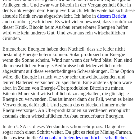
Anliegen ein. Und zwar war Bitcoin in der Vergangenheit öfter in
der Kritik wegen dem Energieverbrauch. Mittlerweile hat sich diese
absurde Kritik etwas abgeschwächt. Ich habe in
diesem Bericht
auch darüber geschrieben. Es wird vielen bewusst, dass konträr zu
dieser Kritik, Bitcoin beim Ausbau erneuerbarer Energien helfen
wird wie kein anderes Gut. Und zwar aus rein wirtschaftlichen
Gründen.
Erneuerbare Energien haben den Nachteil, dass sie leider nicht
beständig Energie liefern können. Solar produziert nur Energie
wenn die Sonne scheint, Wind nur wenn der Wind bläst. Nun sind
die menschlichen Energie-Bedürnisse halt leider zeitlich nicht
abgestimmt auf diese wetterbedingten Schwankungen. Eine Option
wäre, die Energie in nach wie vor sehr umweltbelastenden und
teuren Batterien versuchen zu speichern. Eine andere Option wäre
aber, in Zeiten von Energie-Überproduktion Bitcoin zu minen.
Bitcoin Miner sind wirtschaftlich dazu angehalten, die günstigste
Energie zu verwenden. Das ist immer dann der Fall, wenn es keine
Verwendung dafür gibt. Und genau das entdecken immer mehr
Energieversorger. An Überproduktionen zu verdienen ermöglicht
erstmals einen wirtschaftlichen Ausbau erneuerbarer Energien.
In den USA ist dieses Verständnis schon sehr gross. Da geht es
sogar noch einen Schritt weiter. Da gibt es riesige Mining-Farmen,
die sowieso in die
Atmosphäre tretendes und höchst schädliches