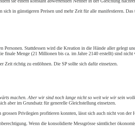
 indem sie einem konstant abwertenden Nenner in der Gleichung nachr
n sich in günstigeren Preisen und mehr Zeit für alle manifestieren. Das 
gen Personen. Stattdessen wird die Kreation in die Hände aller gelegt 
e finale Menge (21 Millionen bis ca. im Jahre 2140 erstellt) sind nicht 
r Zeit richtig zu entlöhnen. Die SP sollte sich dafür einsetzen.
rwärts machen. Aber wir sind noch lange nicht so weit wie wir sein woll
ich aber im Grundsatz für generelle Gleichstellung einsetzen.
rossen Privilegien profitieren konnten, lässt sich auch nicht von der
chberechtigung. Wenn die konsolidierte Messgrösse sämtlicher ökonomisc